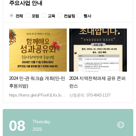
주요사업 안내
전체
포럼
교육
컨설팅
행사
2024 민-관 워크숍 개최(민-민
2024 지역전략과제 공유 콘퍼
후원의밤)
런스
https://forms.gle/uPFovfULKxJo…
신청문의. 070-4943-1137
08
Thursday
2026